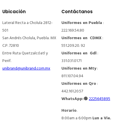
Ubicación
Contáctanos
Lateral Recta a Cholula 2812-
Uniformes en Puebla
:
501
222.169.54.80
San Andrés Cholula, Puebla. MX
Uniformes en CDMX
:
C.P. 72810
551.209.20. 92
Entre Ruta Quetzalcóatl y
Uniformes en Gdl
:
Perif.
331.031.01.71
unibrand@unibrand.com.mx
Uniformes en Mty
:
811.107.04.94
Uniformes en Qro
:
442.161.20.57
WhatsApp:🟢
2225645895
Horario
.
8:00am a 6:00pm
Lun a Vie.