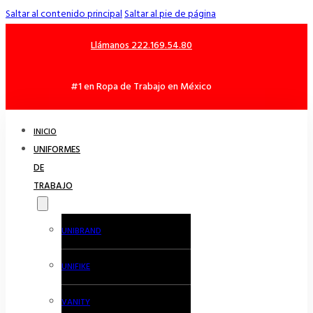
Saltar al contenido principal
Saltar al pie de página
Llámanos 222.169.54.80
#1 en Ropa de Trabajo en México
INICIO
UNIFORMES
DE
TRABAJO
UNIBRAND
UNIFIKE
VANITY