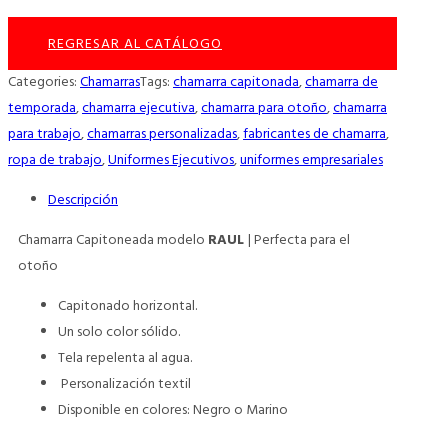
REGRESAR AL CATÁLOGO
Categories:
Chamarras
Tags:
chamarra capitonada
,
chamarra de
temporada
,
chamarra ejecutiva
,
chamarra para otoño
,
chamarra
para trabajo
,
chamarras personalizadas
,
fabricantes de chamarra
,
ropa de trabajo
,
Uniformes Ejecutivos
,
uniformes empresariales
Descripción
Chamarra Capitoneada modelo
RAUL
| Perfecta para el
otoño
Capitonado horizontal.
Un solo color sólido.
Tela repelenta al agua.
Personalización textil
Disponible en colores: Negro o Marino