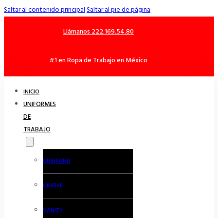
Saltar al contenido principal
Saltar al pie de página
Llámanos 222.169.54.80
#1 en Ropa de Trabajo en México
INICIO
UNIFORMES
DE
TRABAJO
UNIBRAND
UNIFIKE
VANITY