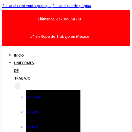
Saltar al contenido principal
Saltar al pie de página
Llámanos 222.169.54.80
#1 en Ropa de Trabajo en México
INICIO
UNIFORMES
DE
TRABAJO
UNIBRAND
UNIFIKE
VANITY