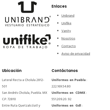
Enlaces
Unibrand
Unifike
Vanity
Nosotros
Contacto
Aviso de privacidad
Ubicación
Contáctanos
Lateral Recta a Cholula 2812-
Uniformes en Puebla
:
501
222.169.54.80
San Andrés Cholula, Puebla. MX
Uniformes en CDMX
:
C.P. 72810
551.209.20. 92
Entre Ruta Quetzalcóatl y
Uniformes en Gdl
: