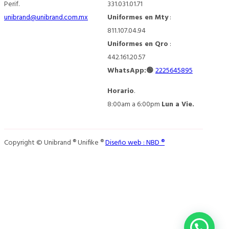
Perif.
331.031.01.71
unibrand@unibrand.com.mx
Uniformes en Mty
:
811.107.04.94
Uniformes en Qro
:
442.161.20.57
WhatsApp:🟢
2225645895
Horario
.
8:00am a 6:00pm
Lun a Vie.
Copyright © Unibrand ® Unifike ®
Diseño web : NBD ®