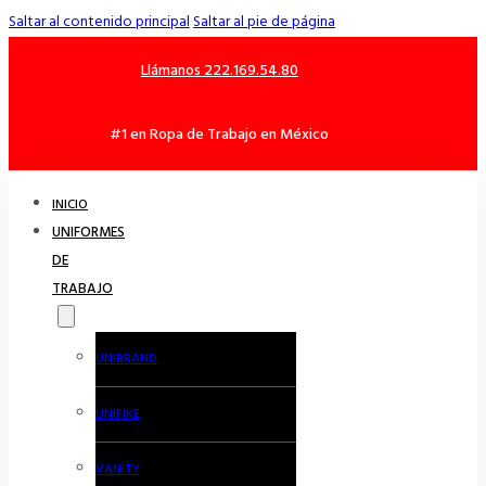
Saltar al contenido principal
Saltar al pie de página
Llámanos 222.169.54.80
#1 en Ropa de Trabajo en México
INICIO
UNIFORMES
DE
TRABAJO
UNIBRAND
UNIFIKE
VANITY