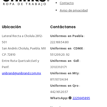
Contacto
Aviso de privacidad
Ubicación
Contáctanos
Lateral Recta a Cholula 2812-
Uniformes en Puebla
:
501
222.169.54.80
San Andrés Cholula, Puebla. MX
Uniformes en CDMX
:
C.P. 72810
551.209.20. 92
Entre Ruta Quetzalcóatl y
Uniformes en Gdl
:
Perif.
331.031.01.71
unibrand@unibrand.com.mx
Uniformes en Mty
:
811.107.04.94
Uniformes en Qro
:
442.161.20.57
WhatsApp:🟢
2225645895