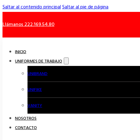
Saltar al contenido principal
Saltar al pie de página
Llámanos 222.169.54.80
INICIO
UNIFORMES DE TRABAJO
UNIBRAND
UNIFIKE
VANITY
NOSOTROS
CONTACTO