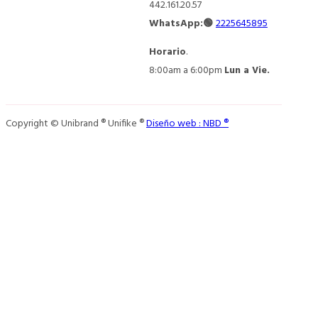
442.161.20.57
WhatsApp:🟢
2225645895
Horario
.
8:00am a 6:00pm
Lun a Vie.
Copyright © Unibrand ® Unifike ®
Diseño web : NBD ®