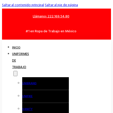
Saltar al contenido principal
Saltar al pie de página
Llámanos 222.169.54.80
#1 en Ropa de Trabajo en México
INICIO
UNIFORMES
DE
TRABAJO
UNIBRAND
UNIFIKE
VANITY