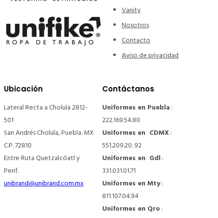
Vanity
Nosotros
Contacto
Aviso de privacidad
Ubicación
Contáctanos
Lateral Recta a Cholula 2812-
Uniformes en Puebla
:
501
222.169.54.80
San Andrés Cholula, Puebla. MX
Uniformes en CDMX
:
C.P. 72810
551.209.20. 92
Entre Ruta Quetzalcóatl y
Uniformes en Gdl
:
Perif.
331.031.01.71
unibrand@unibrand.com.mx
Uniformes en Mty
:
811.107.04.94
Uniformes en Qro
: