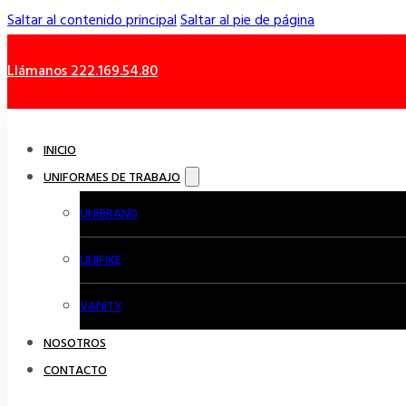
Saltar al contenido principal
Saltar al pie de página
Llámanos 222.169.54.80
INICIO
UNIFORMES DE TRABAJO
UNIBRAND
UNIFIKE
VANITY
NOSOTROS
CONTACTO