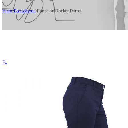
Inicio
/
Pantalones
/
Pantalon Docker Dama
🔍