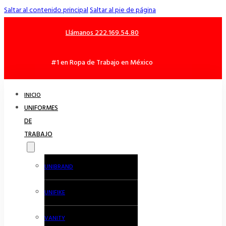
Saltar al contenido principal
Saltar al pie de página
Llámanos 222.169.54.80
#1 en Ropa de Trabajo en México
INICIO
UNIFORMES
DE
TRABAJO
UNIBRAND
UNIFIKE
VANITY