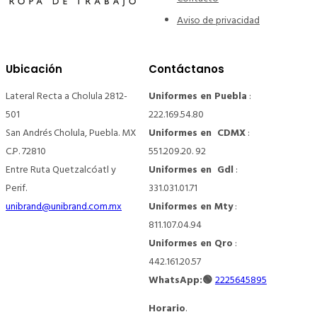
Aviso de privacidad
Ubicación
Contáctanos
Lateral Recta a Cholula 2812-
Uniformes en Puebla
:
501
222.169.54.80
San Andrés Cholula, Puebla. MX
Uniformes en CDMX
:
C.P. 72810
551.209.20. 92
Entre Ruta Quetzalcóatl y
Uniformes en Gdl
:
Perif.
331.031.01.71
unibrand@unibrand.com.mx
Uniformes en Mty
:
811.107.04.94
Uniformes en Qro
:
442.161.20.57
WhatsApp:🟢
2225645895
Horario
.