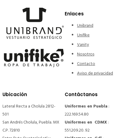
Enlaces
Unibrand
Unifike
Vanity
Nosotros
Contacto
Aviso de privacidad
Ubicación
Contáctanos
Lateral Recta a Cholula 2812-
Uniformes en Puebla
:
501
222.169.54.80
San Andrés Cholula, Puebla. MX
Uniformes en CDMX
:
C.P. 72810
551.209.20. 92