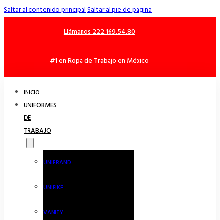
Saltar al contenido principal
Saltar al pie de página
Llámanos 222.169.54.80
#1 en Ropa de Trabajo en México
INICIO
UNIFORMES
DE
TRABAJO
UNIBRAND
UNIFIKE
VANITY