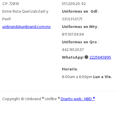
C.P. 72810
551.209.20. 92
Entre Ruta Quetzalcóatl y
Uniformes en Gdl
:
Perif.
331.031.01.71
unibrand@unibrand.com.mx
Uniformes en Mty
:
811.107.04.94
Uniformes en Qro
:
442.161.20.57
WhatsApp:🟢
2225645895
Horario
.
8:00am a 6:00pm
Lun a Vie.
Copyright © Unibrand ® Unifike ®
Diseño web : NBD ®