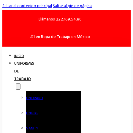
Saltar al contenido principal
Saltar al pie de página
Llámanos 222.169.54.80
#1 en Ropa de Trabajo en México
INICIO
UNIFORMES
DE
TRABAJO
UNIBRAND
UNIFIKE
VANITY