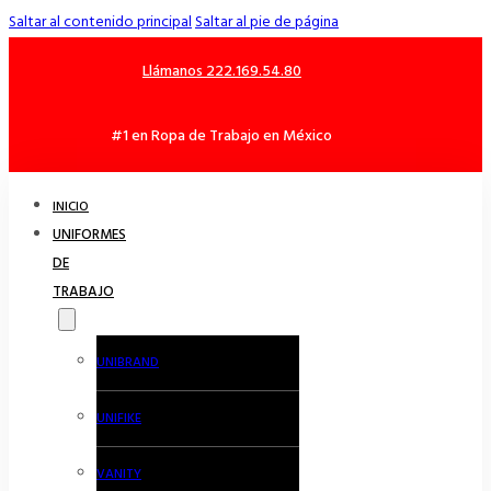
Saltar al contenido principal
Saltar al pie de página
Llámanos 222.169.54.80
#1 en Ropa de Trabajo en México
INICIO
UNIFORMES
DE
TRABAJO
UNIBRAND
UNIFIKE
VANITY