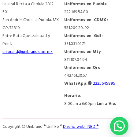
Lateral Recta a Cholula 2812-
Uniformes en Puebla
:
501
222.169.54.80
San Andrés Cholula, Puebla. MX
Uniformes en CDMX
:
C.P. 72810
551.209.20. 92
Entre Ruta Quetzalcóatl y
Uniformes en Gdl
:
Perif.
331.031.01.71
unibrand@unibrand.com.mx
Uniformes en Mty
:
811.107.04.94
Uniformes en Qro
:
442.161.20.57
WhatsApp:🟢
2225645895
Horario
.
8:00am a 6:00pm
Lun a Vie.
Copyright © Unibrand ® Unifike ®
Diseño web : NBD ®