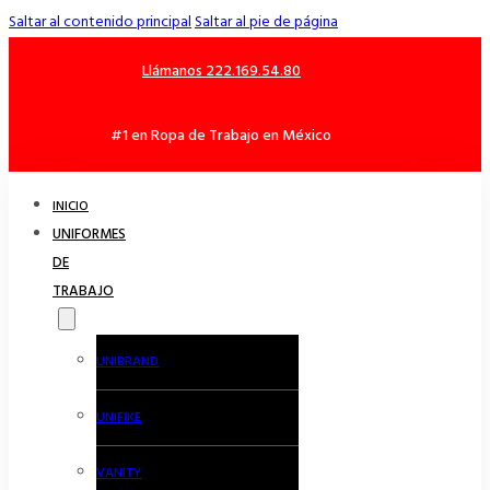
Saltar al contenido principal
Saltar al pie de página
Llámanos 222.169.54.80
#1 en Ropa de Trabajo en México
INICIO
UNIFORMES
DE
TRABAJO
UNIBRAND
UNIFIKE
VANITY