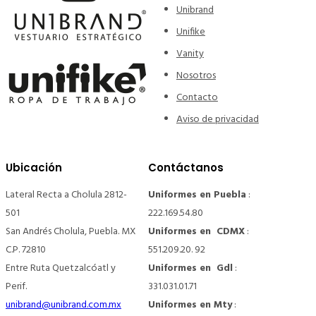
Unibrand
Unifike
Vanity
Nosotros
Contacto
Aviso de privacidad
Ubicación
Contáctanos
Lateral Recta a Cholula 2812-
Uniformes en Puebla
:
501
222.169.54.80
San Andrés Cholula, Puebla. MX
Uniformes en CDMX
:
C.P. 72810
551.209.20. 92
Entre Ruta Quetzalcóatl y
Uniformes en Gdl
:
Perif.
331.031.01.71
unibrand@unibrand.com.mx
Uniformes en Mty
: