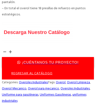
pantalón.
– En total el overol tiene 18 presillas de refuerzo en puntos
estratégicos.
Overol
Industrial
¡CUÉNTANOS TU PROYECTO!
con
Cierre
REGRESAR AL CATÁLOGO
p/
Caballero
Categories:
Overoles Industriales
Tags:
Overol
,
Overol Limpieza
,
cantidad
Overol Mecanico
,
Overol para mecanico
,
Overoles Industriales
,
Uniforme para gasolineras
,
Uniformes Gasolineras
,
uniformes
industriales