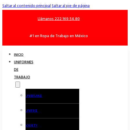
Saltar al contenido principal
Saltar al pie de página
Llámanos 222.169.54.80
#1 en Ropa de Trabajo en México
INICIO
UNIFORMES
DE
TRABAJO
UNIBRAND
UNIFIKE
VANITY