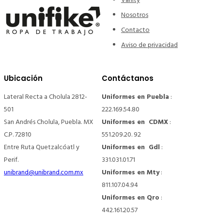
Vanity
Nosotros
Contacto
Aviso de privacidad
Ubicación
Contáctanos
Lateral Recta a Cholula 2812-
Uniformes en Puebla
:
501
222.169.54.80
San Andrés Cholula, Puebla. MX
Uniformes en CDMX
:
C.P. 72810
551.209.20. 92
Entre Ruta Quetzalcóatl y
Uniformes en Gdl
:
Perif.
331.031.01.71
unibrand@unibrand.com.mx
Uniformes en Mty
:
811.107.04.94
Uniformes en Qro
:
442.161.20.57