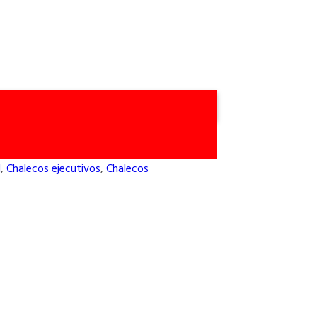
l
,
Chalecos ejecutivos
,
Chalecos