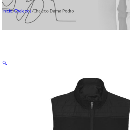
Inicio
/
Chalecos
/
Chaleco Dama Pedro
🔍