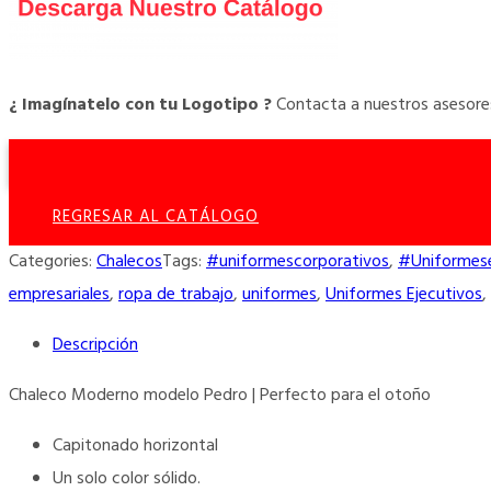
¿ Imagínatelo con tu Logotipo
?
Contacta a nuestros asesore
REGRESAR AL CATÁLOGO
Categories:
Chalecos
Tags:
#uniformescorporativos
,
#Uniformese
empresariales
,
ropa de trabajo
,
uniformes
,
Uniformes Ejecutivos
,
Descripción
Chaleco Moderno modelo Pedro
| Perfecto para el otoño
Capitonado horizontal
Un solo color sólido.