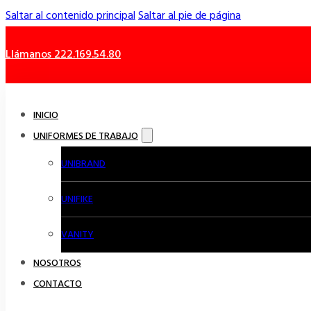
Saltar al contenido principal
Saltar al pie de página
Llámanos 222.169.54.80
INICIO
UNIFORMES DE TRABAJO
UNIBRAND
UNIFIKE
VANITY
NOSOTROS
CONTACTO