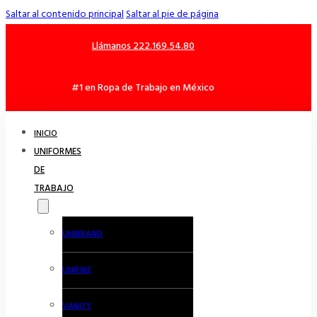
Saltar al contenido principal
Saltar al pie de página
Llámanos 222.169.54.80
#1 en Ropa de Trabajo en México
INICIO
UNIFORMES
DE
TRABAJO
UNIBRAND
UNIFIKE
VANITY