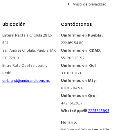
Aviso de privacidad
Ubicación
Contáctanos
Lateral Recta a Cholula 2812-
Uniformes en Puebla
:
501
222.169.54.80
San Andrés Cholula, Puebla. MX
Uniformes en CDMX
:
C.P. 72810
551.209.20. 92
Entre Ruta Quetzalcóatl y
Uniformes en Gdl
:
Perif.
331.031.01.71
unibrand@unibrand.com.mx
Uniformes en Mty
:
811.107.04.94
Uniformes en Qro
:
442.161.20.57
WhatsApp:🟢
2225645895
Horario
.