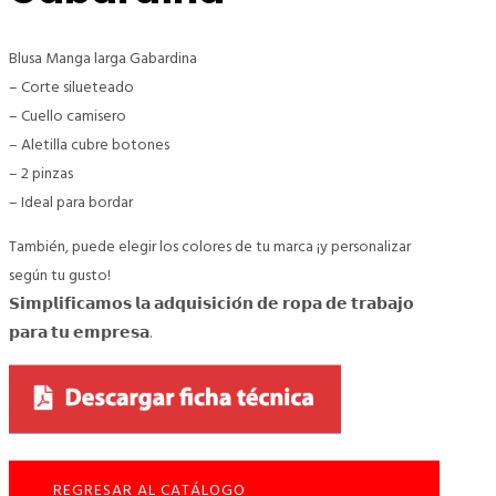
Blusa Manga larga Gabardina
– Corte silueteado
– Cuello camisero
– Aletilla cubre botones
– 2 pinzas
– Ideal para bordar
También, puede elegir los colores de tu marca ¡y personalizar
según tu gusto!
𝗦𝗶𝗺𝗽𝗹𝗶𝗳𝗶𝗰𝗮𝗺𝗼𝘀 𝗹𝗮 𝗮𝗱𝗾𝘂𝗶𝘀𝗶𝗰𝗶𝗼́𝗻 𝗱𝗲 𝗿𝗼𝗽𝗮 𝗱𝗲 𝘁𝗿𝗮𝗯𝗮𝗷𝗼
𝗽𝗮𝗿𝗮 𝘁𝘂 𝗲𝗺𝗽𝗿𝗲𝘀𝗮.
REGRESAR AL CATÁLOGO