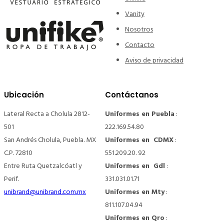
Vanity
Nosotros
Contacto
Aviso de privacidad
Ubicación
Contáctanos
Lateral Recta a Cholula 2812-
Uniformes en Puebla
:
501
222.169.54.80
San Andrés Cholula, Puebla. MX
Uniformes en CDMX
:
C.P. 72810
551.209.20. 92
Entre Ruta Quetzalcóatl y
Uniformes en Gdl
:
Perif.
331.031.01.71
unibrand@unibrand.com.mx
Uniformes en Mty
:
811.107.04.94
Uniformes en Qro
: