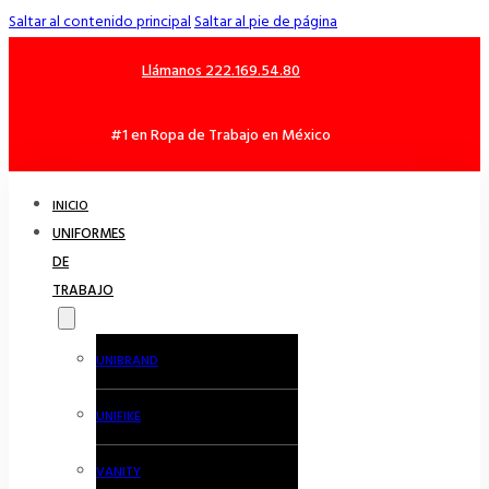
Saltar al contenido principal
Saltar al pie de página
Llámanos 222.169.54.80
#1 en Ropa de Trabajo en México
INICIO
UNIFORMES
DE
TRABAJO
UNIBRAND
UNIFIKE
VANITY