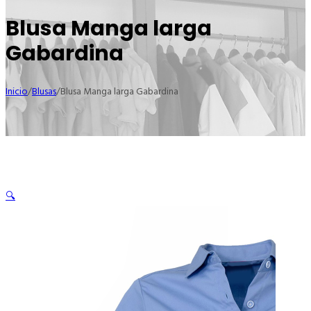
Blusa Manga larga
Gabardina
Inicio
/
Blusas
/
Blusa Manga larga Gabardina
🔍