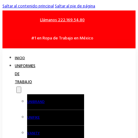
Saltar al contenido principal
Saltar al pie de página
Llámanos 222.169.54.80
#1 en Ropa de Trabajo en México
INICIO
UNIFORMES
DE
TRABAJO
UNIBRAND
UNIFIKE
VANITY