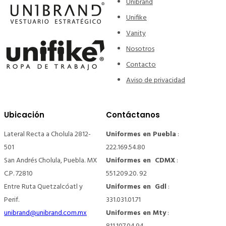
Unibrand
Unifike
Vanity
Nosotros
Contacto
Aviso de privacidad
Ubicación
Contáctanos
Lateral Recta a Cholula 2812-
Uniformes en Puebla
:
501
222.169.54.80
San Andrés Cholula, Puebla. MX
Uniformes en CDMX
:
C.P. 72810
551.209.20. 92
Entre Ruta Quetzalcóatl y
Uniformes en Gdl
:
Perif.
331.031.01.71
unibrand@unibrand.com.mx
Uniformes en Mty
: