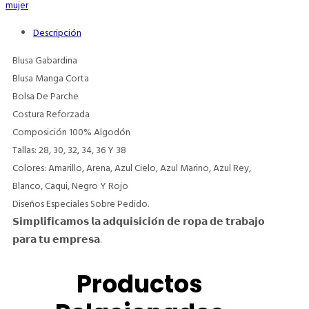
mujer
Descripción
Blusa Gabardina
Blusa Manga Corta
Bolsa De Parche
Costura Reforzada
Composición 100% Algodón
Tallas: 28, 30, 32, 34, 36 Y 38
Colores: Amarillo, Arena, Azul Cielo, Azul Marino, Azul Rey,
Blanco, Caqui, Negro Y Rojo
Diseños Especiales Sobre Pedido.
𝗦𝗶𝗺𝗽𝗹𝗶𝗳𝗶𝗰𝗮𝗺𝗼𝘀 𝗹𝗮 𝗮𝗱𝗾𝘂𝗶𝘀𝗶𝗰𝗶𝗼́𝗻 𝗱𝗲 𝗿𝗼𝗽𝗮 𝗱𝗲 𝘁𝗿𝗮𝗯𝗮𝗷𝗼
𝗽𝗮𝗿𝗮 𝘁𝘂 𝗲𝗺𝗽𝗿𝗲𝘀𝗮.
Productos