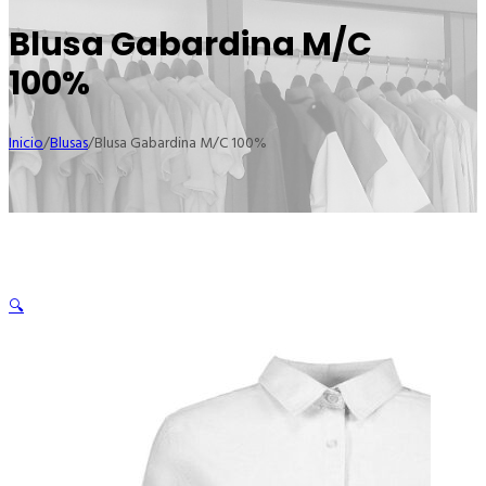
Blusa Gabardina M/C
100%
Inicio
/
Blusas
/
Blusa Gabardina M/C 100%
🔍