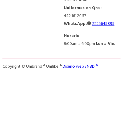
811.107.04.94
Uniformes en Qro
:
442.161.20.57
WhatsApp:🟢
2225645895
Horario
.
8:00am a 6:00pm
Lun a Vie.
Copyright © Unibrand ® Unifike ®
Diseño web : NBD ®