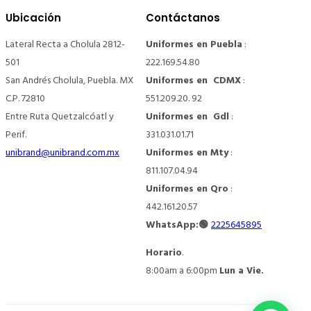
Ubicación
Contáctanos
Lateral Recta a Cholula 2812-
Uniformes en Puebla
:
501
222.169.54.80
San Andrés Cholula, Puebla. MX
Uniformes en CDMX
:
C.P. 72810
551.209.20. 92
Entre Ruta Quetzalcóatl y
Uniformes en Gdl
:
Perif.
331.031.01.71
unibrand@unibrand.com.mx
Uniformes en Mty
:
811.107.04.94
Uniformes en Qro
:
442.161.20.57
WhatsApp:🟢
2225645895
Horario
.
8:00am a 6:00pm
Lun a Vie.