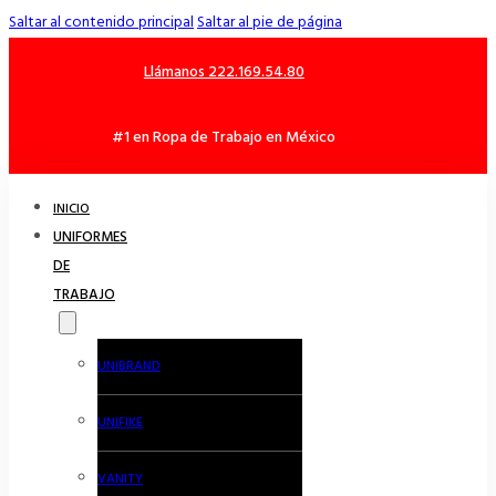
Saltar al contenido principal
Saltar al pie de página
Llámanos 222.169.54.80
#1 en Ropa de Trabajo en México
INICIO
UNIFORMES
DE
TRABAJO
UNIBRAND
UNIFIKE
VANITY