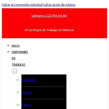
Saltar al contenido principal
Saltar al pie de página
Llámanos 222.169.54.80
#1 en Ropa de Trabajo en México
INICIO
UNIFORMES
DE
TRABAJO
UNIBRAND
UNIFIKE
VANITY