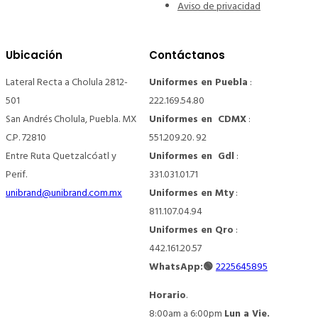
Aviso de privacidad
Ubicación
Contáctanos
Lateral Recta a Cholula 2812-
Uniformes en Puebla
:
501
222.169.54.80
San Andrés Cholula, Puebla. MX
Uniformes en CDMX
:
C.P. 72810
551.209.20. 92
Entre Ruta Quetzalcóatl y
Uniformes en Gdl
:
Perif.
331.031.01.71
unibrand@unibrand.com.mx
Uniformes en Mty
:
811.107.04.94
Uniformes en Qro
:
442.161.20.57
WhatsApp:🟢
2225645895
Horario
.
8:00am a 6:00pm
Lun a Vie.