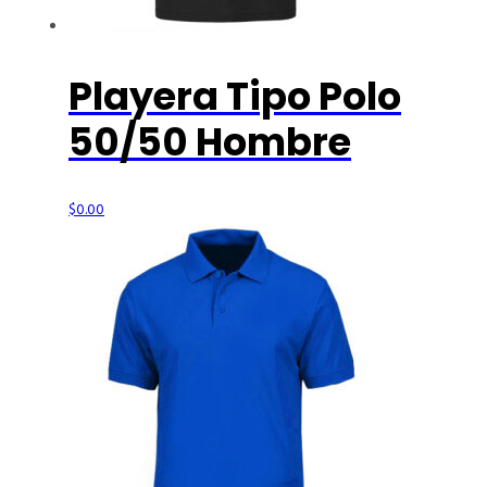
Playera Tipo Polo
50/50 Hombre
$
0.00