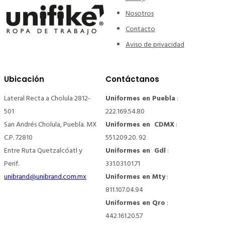
Nosotros
Contacto
Aviso de privacidad
Ubicación
Contáctanos
Lateral Recta a Cholula 2812-
Uniformes en Puebla
:
501
222.169.54.80
San Andrés Cholula, Puebla. MX
Uniformes en CDMX
:
C.P. 72810
551.209.20. 92
Entre Ruta Quetzalcóatl y
Uniformes en Gdl
:
Perif.
331.031.01.71
unibrand@unibrand.com.mx
Uniformes en Mty
:
811.107.04.94
Uniformes en Qro
:
442.161.20.57