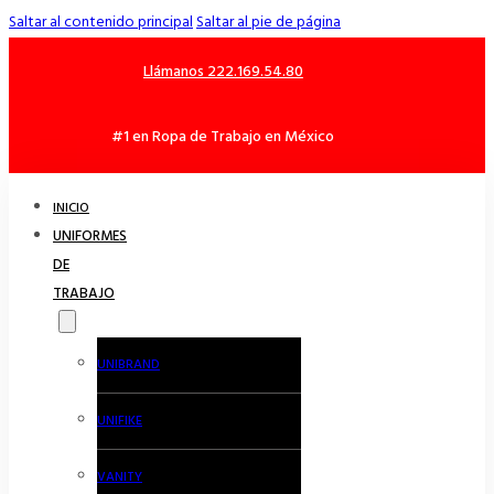
Saltar al contenido principal
Saltar al pie de página
Llámanos 222.169.54.80
#1 en Ropa de Trabajo en México
INICIO
UNIFORMES
DE
TRABAJO
UNIBRAND
UNIFIKE
VANITY