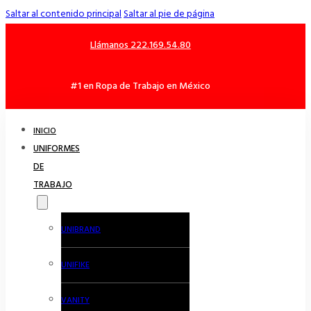
Saltar al contenido principal
Saltar al pie de página
Llámanos 222.169.54.80
#1 en Ropa de Trabajo en México
INICIO
UNIFORMES
DE
TRABAJO
UNIBRAND
UNIFIKE
VANITY