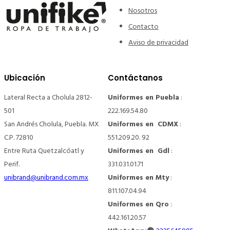
Nosotros
Contacto
Aviso de privacidad
Ubicación
Contáctanos
Lateral Recta a Cholula 2812-
Uniformes en Puebla
:
501
222.169.54.80
San Andrés Cholula, Puebla. MX
Uniformes en CDMX
:
C.P. 72810
551.209.20. 92
Entre Ruta Quetzalcóatl y
Uniformes en Gdl
:
Perif.
331.031.01.71
unibrand@unibrand.com.mx
Uniformes en Mty
:
811.107.04.94
Uniformes en Qro
:
442.161.20.57