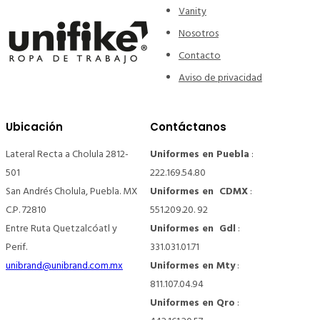
Vanity
Nosotros
Contacto
Aviso de privacidad
Ubicación
Contáctanos
Lateral Recta a Cholula 2812-
Uniformes en Puebla
:
501
222.169.54.80
San Andrés Cholula, Puebla. MX
Uniformes en CDMX
:
C.P. 72810
551.209.20. 92
Entre Ruta Quetzalcóatl y
Uniformes en Gdl
:
Perif.
331.031.01.71
unibrand@unibrand.com.mx
Uniformes en Mty
:
811.107.04.94
Uniformes en Qro
: