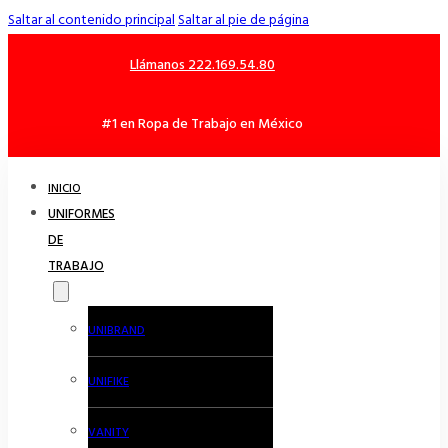
Saltar al contenido principal
Saltar al pie de página
Llámanos 222.169.54.80
#1 en Ropa de Trabajo en México
INICIO
UNIFORMES
DE
TRABAJO
UNIBRAND
UNIFIKE
VANITY