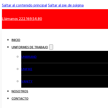
Saltar al contenido principal
Saltar al pie de página
Llámanos 222.169.54.80
INICIO
UNIFORMES DE TRABAJO
UNIBRAND
UNIFIKE
VANITY
NOSOTROS
CONTACTO