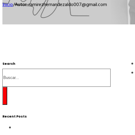
Inicio
/
Autor: ramirezhernandezaldo007@gmail.com
Search
Buscar
Recent Posts